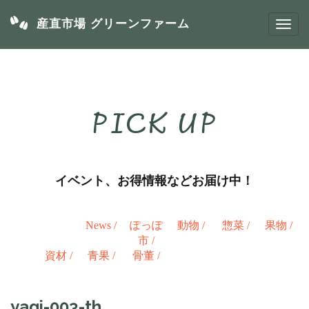
産直市場 グリーンファーム
PICK UP
イベント、お得情報などお届け中！
News
/
ぽっぽ
動物
/
惣菜
/
果物
/
市
/
資材
/
青果
/
骨董
/
yagi-003-th