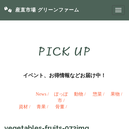
産直市場 グリーンファーム
PICK UP
イベント、お得情報などお届け中！
News
/
ぽっぽ
動物
/
惣菜
/
果物
/
市
/
資材
/
青果
/
骨董
/
vegetables-fruits-072img