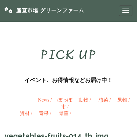
産直市場 グリーンファーム
PICK UP
イベント、お得情報などお届け中！
News
/
ぽっぽ
動物
/
惣菜
/
果物
/
市
/
資材
/
青果
/
骨董
/
vegetables-fruits-014_th_img