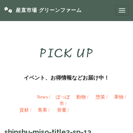
産直市場 グリーンファーム
PICK UP
イベント、お得情報などお届け中！
News
/
ぽっぽ
動物
/
惣菜
/
果物
/
市
/
資材
/
青果
/
骨董
/
shinshu-miso-title2-sp-13