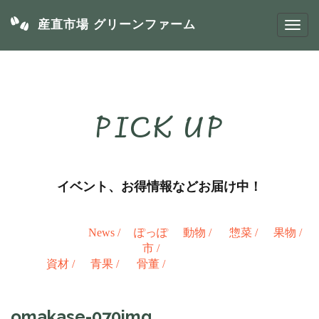
産直市場 グリーンファーム
PICK UP
イベント、お得情報などお届け中！
News
/
ぽっぽ
動物
/
惣菜
/
果物
/
市
/
資材
/
青果
/
骨董
/
omakase-070img