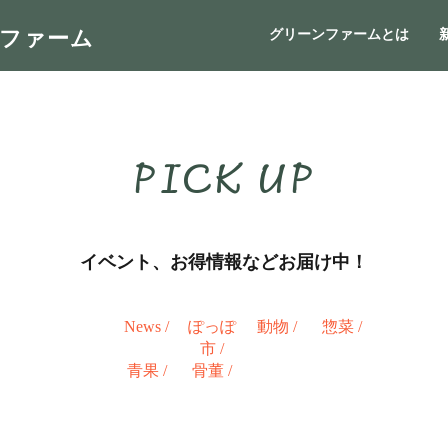
ンファーム
グリーンファームとは
PICK UP
イベント、お得情報などお届け中！
News
/
ぽっぽ
動物
/
惣菜
/
市
/
青果
/
骨董
/