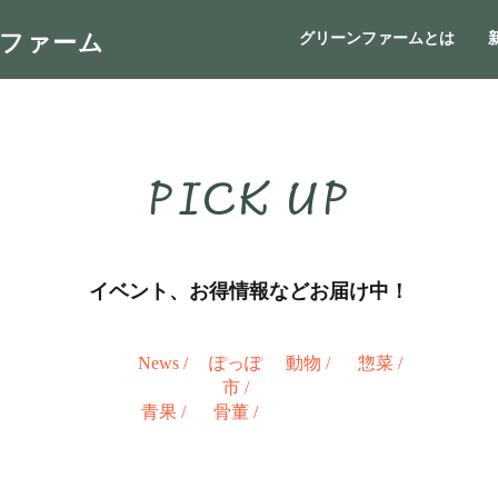
ンファーム
グリーンファームとは
PICK UP
イベント、お得情報などお届け中！
News
/
ぽっぽ
動物
/
惣菜
/
市
/
青果
/
骨董
/