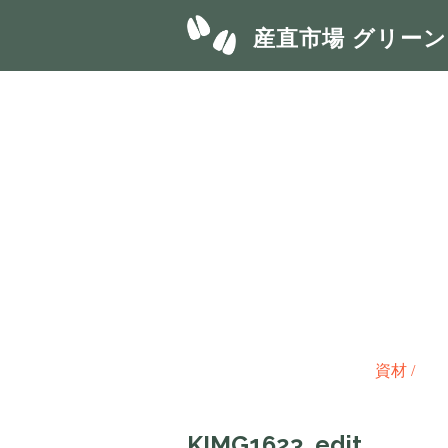
産直市場 グリー
資材
/
KIMG1623_edit