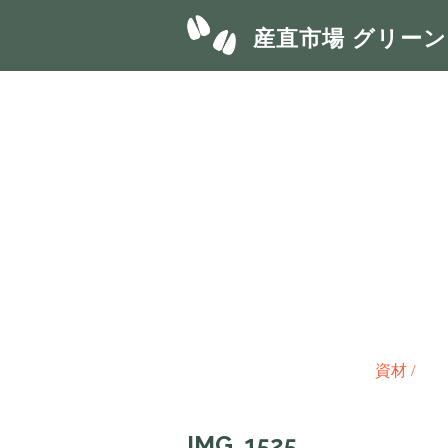
産直市場 グリー
資材
/
IMG_1525