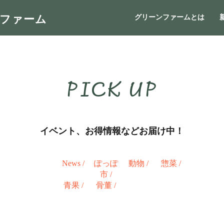
ンファーム
グリーンファームとは
PICK UP
イベント、お得情報などお届け中！
News
/
ぽっぽ
動物
/
惣菜
/
市
/
青果
/
骨董
/