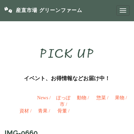
産直市場 グリーンファーム
PICK UP
イベント、お得情報などお届け中！
News
/
ぽっぽ
動物
/
惣菜
/
果物
/
市
/
資材
/
青果
/
骨董
/
IMG-0660