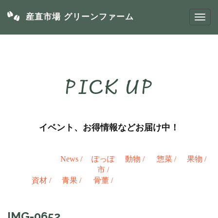
産直市場 グリーンファーム
PICK UP
イベント、お得情報などお届け中！
News
/
ぽっぽ
動物
/
惣菜
/
果物
/
市
/
資材
/
青果
/
骨董
/
IMG-0652