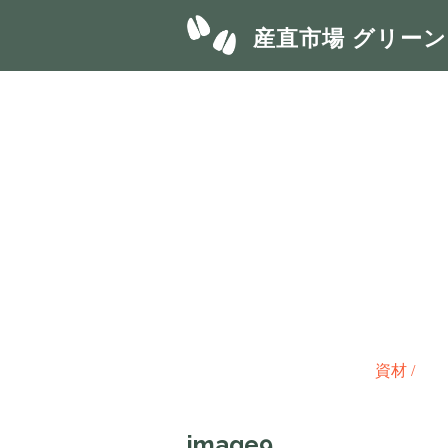
産直市場 グリー
資材
/
image9