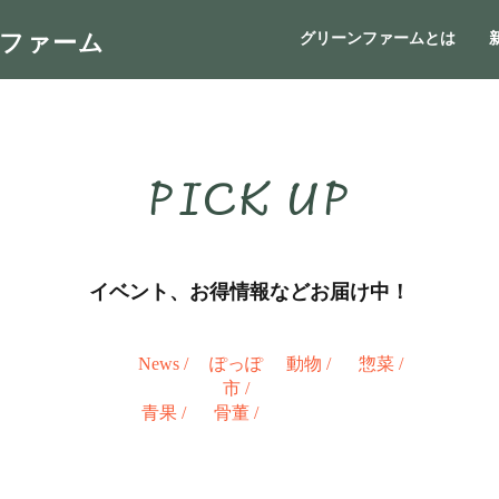
ンファーム
グリーンファームとは
PICK UP
イベント、お得情報などお届け中！
News
/
ぽっぽ
動物
/
惣菜
/
市
/
青果
/
骨董
/