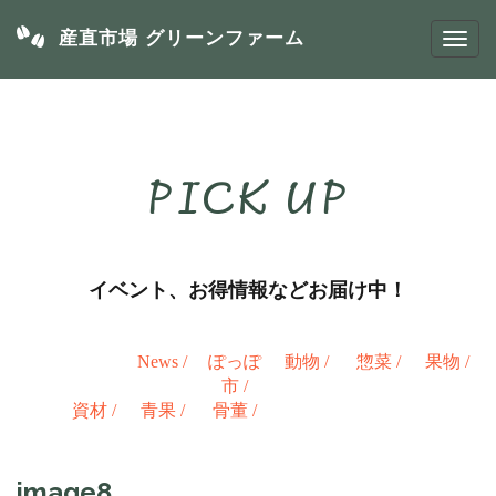
産直市場 グリーンファーム
PICK UP
イベント、お得情報などお届け中！
News
/
ぽっぽ
動物
/
惣菜
/
果物
/
市
/
資材
/
青果
/
骨董
/
image8