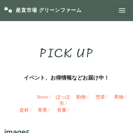
産直市場 グリーンファーム
PICK UP
イベント、お得情報などお届け中！
News
/
ぽっぽ
動物
/
惣菜
/
果物
/
市
/
資材
/
青果
/
骨董
/
image5