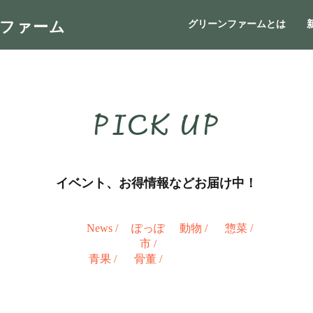
ンファーム
グリーンファームとは
PICK UP
イベント、お得情報などお届け中！
News
/
ぽっぽ
動物
/
惣菜
/
市
/
青果
/
骨董
/