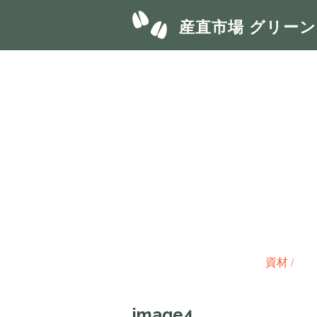
産直市場 グリー
資材
/
image4