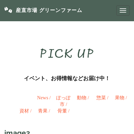
産直市場 グリーンファーム
PICK UP
イベント、お得情報などお届け中！
News
/
ぽっぽ
動物
/
惣菜
/
果物
/
市
/
資材
/
青果
/
骨董
/
image2