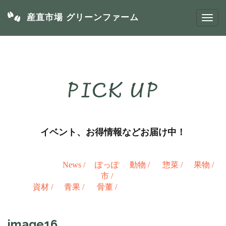
産直市場 グリーンファーム
PICK UP
イベント、お得情報などお届け中！
News
/
ぽっぽ
動物
/
惣菜
/
果物
/
市
/
資材
/
青果
/
骨董
/
image16