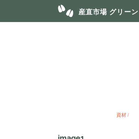
産直市場 グリー
資材
/
image1