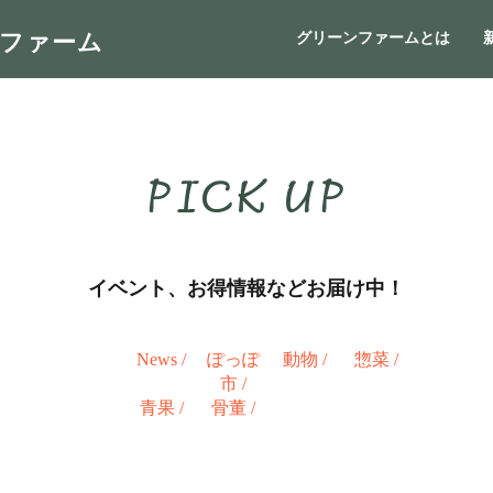
ンファーム
グリーンファームとは
PICK UP
イベント、お得情報などお届け中！
News
/
ぽっぽ
動物
/
惣菜
/
市
/
青果
/
骨董
/