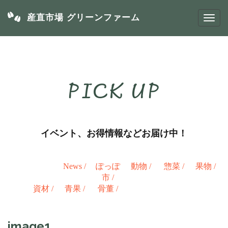
産直市場 グリーンファーム
PICK UP
イベント、お得情報などお届け中！
News
/
ぽっぽ
動物
/
惣菜
/
果物
/
市
/
資材
/
青果
/
骨董
/
image1