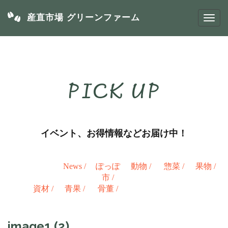
産直市場 グリーンファーム
PICK UP
イベント、お得情報などお届け中！
News
/
ぽっぽ
動物
/
惣菜
/
果物
/
市
/
資材
/
青果
/
骨董
/
image1 (2)