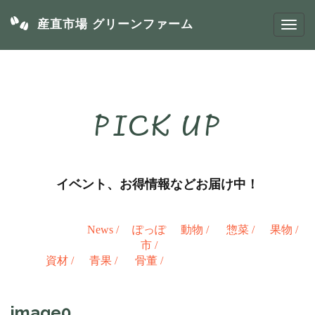
産直市場 グリーンファーム
PICK UP
イベント、お得情報などお届け中！
News
/
ぽっぽ
動物
/
惣菜
/
果物
/
市
/
資材
/
青果
/
骨董
/
image0