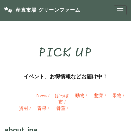
産直市場 グリーンファーム
PICK UP
イベント、お得情報などお届け中！
News
/
ぽっぽ
動物
/
惣菜
/
果物
/
市
/
資材
/
青果
/
骨董
/
about_ina