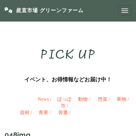
産直市場 グリーンファーム
PICK UP
イベント、お得情報などお届け中！
News
/
ぽっぽ
動物
/
惣菜
/
果物
/
市
/
資材
/
青果
/
骨董
/
048img