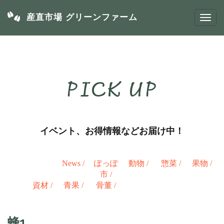
産直市場 グリーンファーム
PICK UP
イベント、お得情報などお届け中！
News
/
ぽっぽ
動物
/
惣菜
/
果物
/
市
/
資材
/
青果
/
骨董
/
蜂1