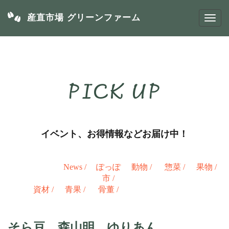
産直市場 グリーンファーム
PICK UP
イベント、お得情報などお届け中！
News
/
ぽっぽ
動物
/
惣菜
/
果物
/
市
/
資材
/
青果
/
骨董
/
そら豆、森山明、ゆりあん