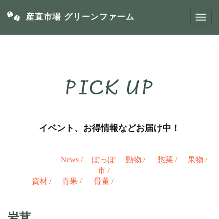
産直市場 グリーンファーム
PICK UP
イベント、お得情報などお届け中！
News
/
ぽっぽ
動物
/
惣菜
/
果物
/
市
/
資材
/
青果
/
骨董
/
岩茸