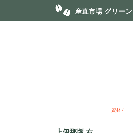
産直市場 グリー
資材
/
上伊那版 右