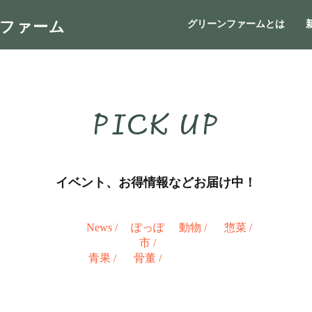
ンファーム
グリーンファームとは
PICK UP
イベント、お得情報などお届け中！
News
/
ぽっぽ
動物
/
惣菜
/
市
/
青果
/
骨董
/