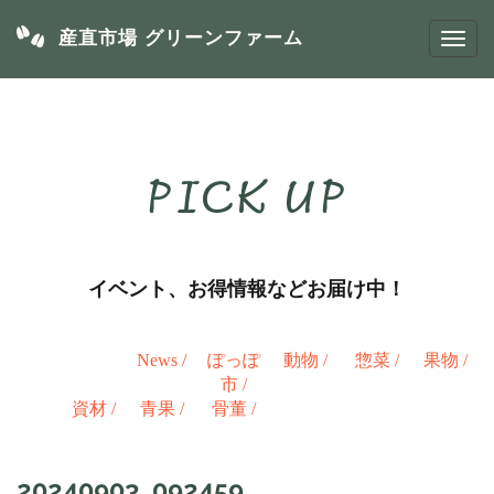
産直市場 グリーンファーム
PICK UP
イベント、お得情報などお届け中！
News
/
ぽっぽ
動物
/
惣菜
/
果物
/
市
/
資材
/
青果
/
骨董
/
20240903_092459