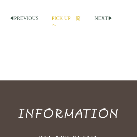
◀︎PREVIOUS
PICK UP一覧
NEXT▶︎
へ
INFORMATION