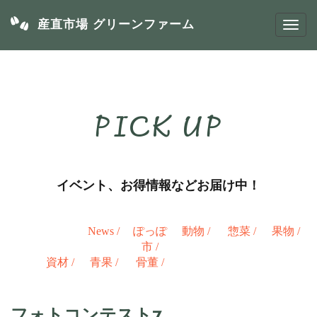
産直市場 グリーンファーム
PICK UP
イベント、お得情報などお届け中！
News
/
ぽっぽ
動物
/
惣菜
/
果物
/
市
/
資材
/
青果
/
骨董
/
フォトコンテスト7