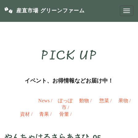
産直市場 グリーンファーム
PICK UP
イベント、お得情報などお届け中！
News
/
ぽっぽ
動物
/
惣菜
/
果物
/
市
/
資材
/
青果
/
骨董
/
やんちゃはるさらあさひ_05