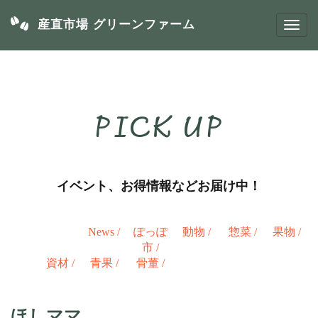
産直市場 グリーンファーム
PICK UP
イベント、お得情報などお届け中！
News
/
ぽっぽ
動物
/
惣菜
/
果物
/
市
/
資材
/
青果
/
骨董
/
ほしママ