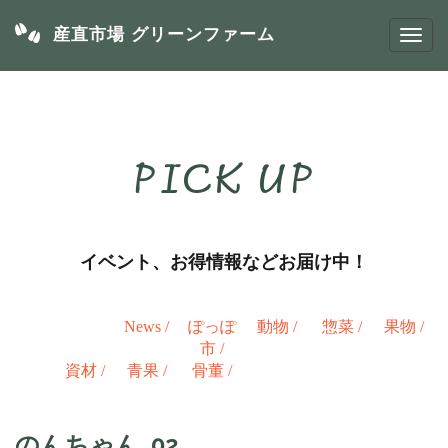
産直市場 グリーンファーム
PICK UP
イベント、お得情報などお届け中！
News
/
ぽっぽ
動物
/
惣菜
/
果物
/
市
/
資材
/
青果
/
骨董
/
のんちゃん_02