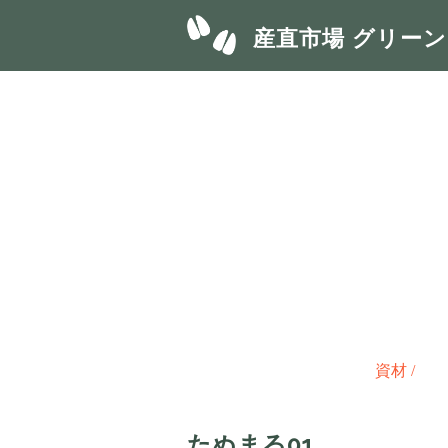
産直市場 グリー
資材
/
たぬまる01