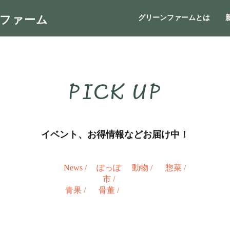
ンファーム
グリーンファームとは
PICK UP
イベント、お得情報などお届け中！
News
/
ぽっぽ
動物
/
惣菜
/
市
/
青果
/
骨董
/