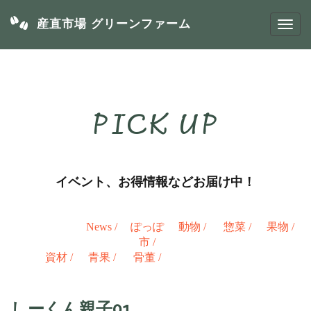
産直市場 グリーンファーム
PICK UP
イベント、お得情報などお届け中！
News
/
ぽっぽ
動物
/
惣菜
/
果物
/
市
/
資材
/
青果
/
骨董
/
しーくん親子01