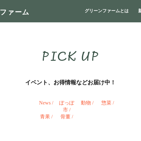
ンファーム
グリーンファームとは
PICK UP
イベント、お得情報などお届け中！
News
/
ぽっぽ
動物
/
惣菜
/
市
/
青果
/
骨董
/