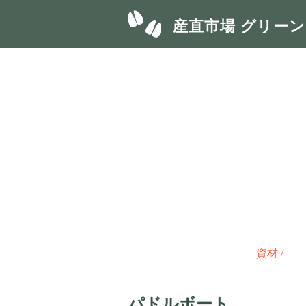
産直市場 グリー
資材
/
パドルボート