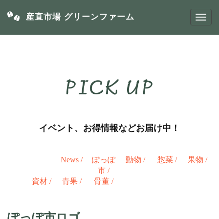
産直市場 グリーンファーム
PICK UP
イベント、お得情報などお届け中！
News
/
ぽっぽ
動物
/
惣菜
/
果物
/
市
/
資材
/
青果
/
骨董
/
ぽっぽ市ロゴ