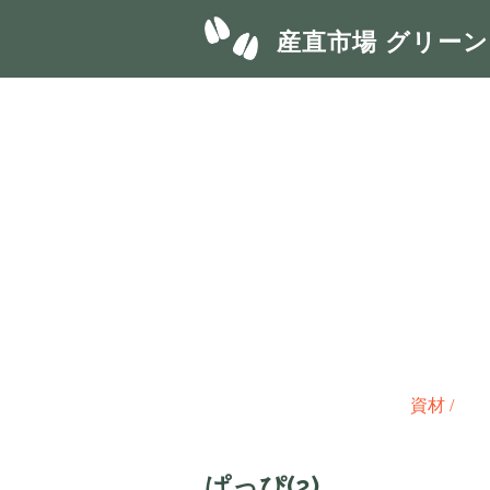
産直市場 グリー
資材
/
ぱっぴ(2)