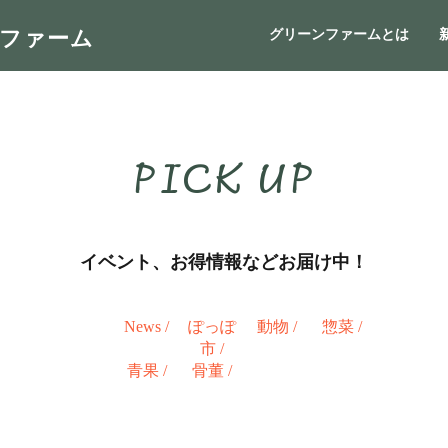
ンファーム
グリーンファームとは
PICK UP
イベント、お得情報などお届け中！
News
/
ぽっぽ
動物
/
惣菜
/
市
/
青果
/
骨董
/