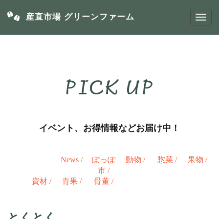
産直市場 グリーンファーム
PICK UP
イベント、お得情報などお届け中！
News
/
ぽっぽ
動物
/
惣菜
/
果物
/
市
/
資材
/
青果
/
骨董
/
とくとく