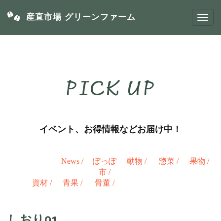
産直市場 グリーンファーム
PICK UP
イベント、お得情報などお届け中！
News
/
ぽっぽ
動物
/
惣菜
/
果物
/
市
/
資材
/
青果
/
骨董
/
しおり01